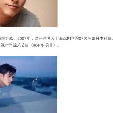
舞蹈经验。2007年，徐开骋考入上海戏剧学院07级芭蕾舞本科班
卫视时尚综艺节目《家有好男儿》。