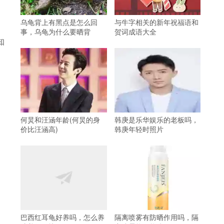
乌龟背上有黑点是怎么回
与牛字相关的新年祝福语和
事，乌龟为什么要晒背
贺词成语大全
知
何炅和汪涵年龄(何炅的身
韩庚是乐华娱乐的老板吗，
价比汪涵高)
韩庚年轻时照片
巴西红耳龟好养吗，怎么养
隔离喷雾有防晒作用吗，隔