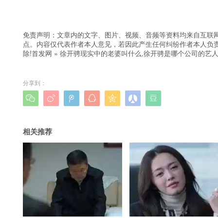
免责声明：文章内的文字、图片、视频、音频等资料均来自互联网
点。内容仅代表作者本人意见，若因此产生任何纠纷作者本人负责
除!
首发网
»
徐开骋现实中的老婆叫什么,徐开骋是哪个公司的艺
分享到：







相关推荐