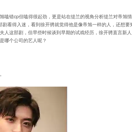
旭嗑错cp但嗑得很起劲，更是站在缇兰的视角分析缇兰对帝旭情
这部剧看得入迷，看到徐开骋就觉得他是像帝旭一样的人，还想要
夫人这部剧，但早些时候谈到早期的试戏经历，徐开骋直言新人
是哪个公司的艺人呢？
。