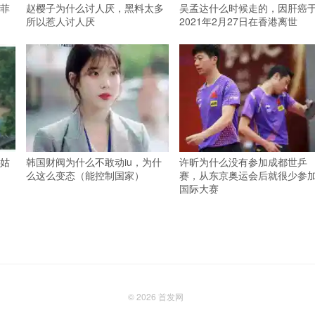
菲
赵樱子为什么讨人厌，黑料太多
吴孟达什么时候走的，因肝癌
所以惹人讨人厌
2021年2月27日在香港离世
姑
韩国财阀为什么不敢动iu，为什
许昕为什么没有参加成都世乒
么这么变态（能控制国家）
赛，从东京奥运会后就很少参
国际大赛
© 2026
首发网