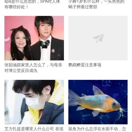
spa是什么意思的，SPA对人体
小舞1岁长什么样，一头黑色的
有哪些好处！
蝎子辫垂过臀部
张韶涵跟家里人怎么了，与母亲
鹦鹉孵蛋注意事项
对簿公堂反目成仇
艾力扎提是哪里人什么公司 表现
鼠鱼为什么总浮在水面不动，怎