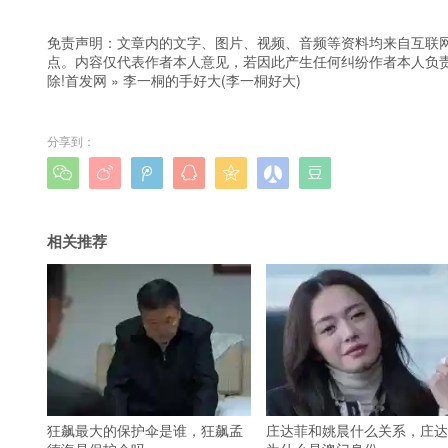
免责声明：文章内的文字、图片、视频、音频等资料均来自互联网
点。内容仅代表作者本人意见，若因此产生任何纠纷作者本人负责
除!
首发网
»
李一桐的手好大(李一桐好大)
分享到：







相关推荐
狂飙最大的保护伞是谁，狂飙孟
庄达菲和姚晨什么关系，庄达