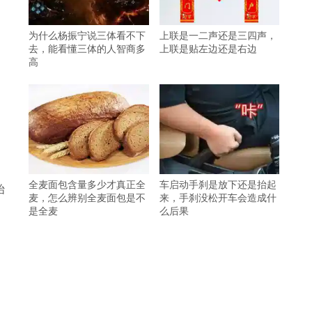
为什么杨振宁说三体看不下
上联是一二声还是三四声，
去，能看懂三体的人智商多
上联是贴左边还是右边
高
全麦面包含量多少才真正全
车启动手刹是放下还是抬起
始
麦，怎么辨别全麦面包是不
来，手刹没松开车会造成什
是全麦
么后果