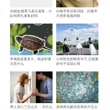
20的缸能养几条孔雀鱼，小
白敬亭有没有泪痣，白敬亭
个
缸饲养孔雀鱼好吗
不想和鬼鬼同框
草龟蜕皮要多久，蜕皮时要
心有阳光的唯美句子,正能量
注意什么
的句子说说心情
男人变心了怎么办 ，为什么
原神再次解冻所有碎片怎么