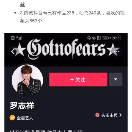
丝
3.前该抖音号已有作品238，动态240条，喜欢的视
频为653个