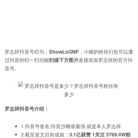
罗志祥抖音号ID为：
ShowLoGNF
，小猪的粉丝们也可以通
过抖音的扫一扫功能
扫描下方图片
直接添加罗志祥的官方抖
音号。
罗志祥抖音号介绍：
1.抖音号签名:抖音沙雕谁最强 就是本人罗志祥
2.截至发文目前成就：
3.1亿获赞
1关注
3769.4W粉