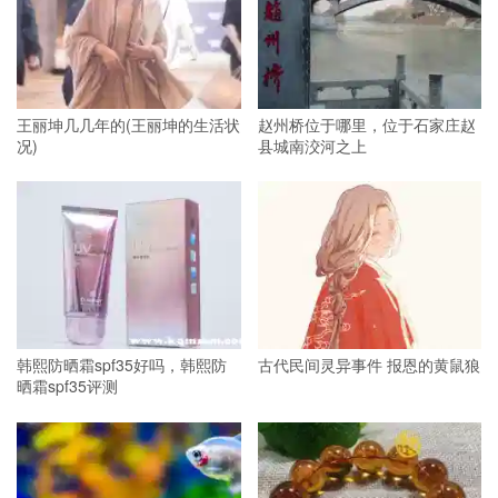
王丽坤几几年的(王丽坤的生活状
赵州桥位于哪里，位于石家庄赵
况)
县城南洨河之上
韩熙防晒霜spf35好吗，韩熙防
古代民间灵异事件 报恩的黄鼠狼
晒霜spf35评测