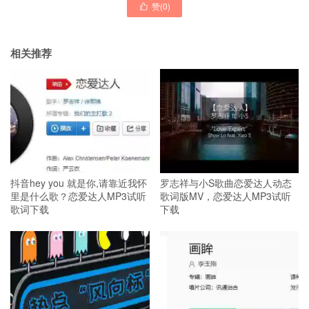
赞(
0
)

相关推荐
抖音hey you 就是你,请靠近我怀
罗志祥与小S歌曲恋爱达人动态
里是什么歌？恋爱达人MP3试听
歌词版MV，恋爱达人MP3试听
歌词下载
下载