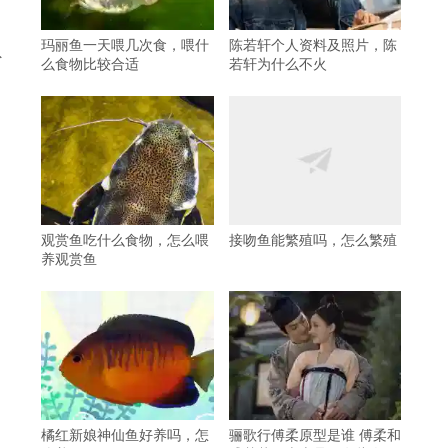
玛丽鱼一天喂几次食，喂什
陈若轩个人资料及照片，陈
外
么食物比较合适
若轩为什么不火
观赏鱼吃什么食物，怎么喂
接吻鱼能繁殖吗，怎么繁殖
养观赏鱼
橘红新娘神仙鱼好养吗，怎
骊歌行傅柔原型是谁 傅柔和