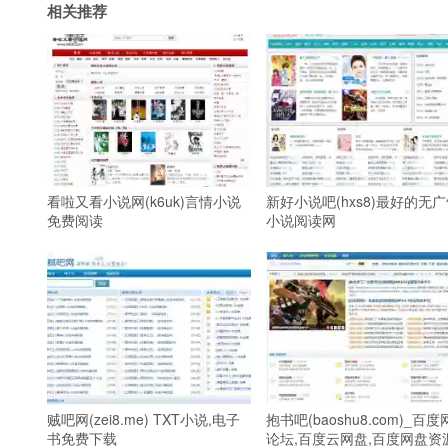
相关推荐
看啦又看小说网(k6uk)言情小说
新好小说吧(hxs8)最好的无
免费阅读
小说阅读网
贼吧网(zei8.me) TXT小说,电子
抱书吧(baoshu8.com)_百
书免费下载
论坛,百度云网盘,百度网盘资