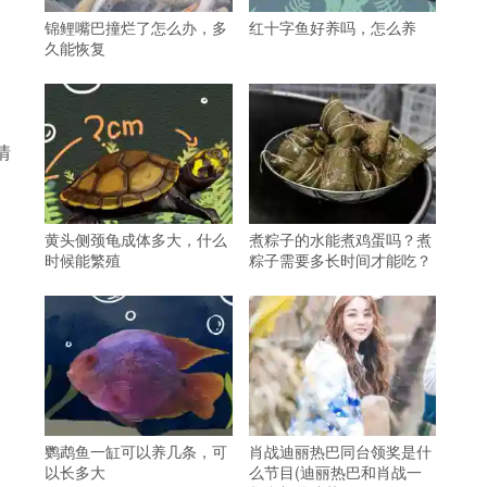
锦鲤嘴巴撞烂了怎么办，多
红十字鱼好养吗，怎么养
久能恢复
情
黄头侧颈龟成体多大，什么
煮粽子的水能煮鸡蛋吗？煮
时候能繁殖
粽子需要多长时间才能吃？
鹦鹉鱼一缸可以养几条，可
肖战迪丽热巴同台领奖是什
以长多大
么节目(迪丽热巴和肖战一