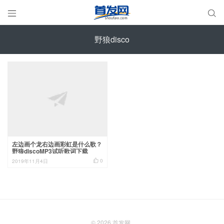


野狼disco
左边画个龙右边画彩虹是什么歌？
野狼discoMP3试听歌词下载

0
2019年11月4日
© 2026
首发网