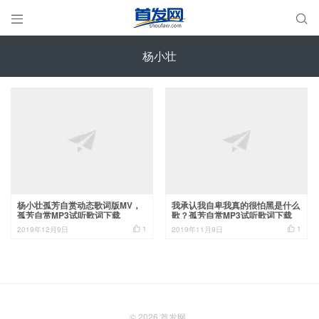


杨小壮
杨小壮孤芳自赏动态歌词版MV，
我承认我自卑我真的很怕黑是什么
孤芳自赏MP3试听歌词下载
歌？孤芳自赏MP3试听歌词下载


1
1
2019年12月9日
2019年11月9日
© 2026
首发网