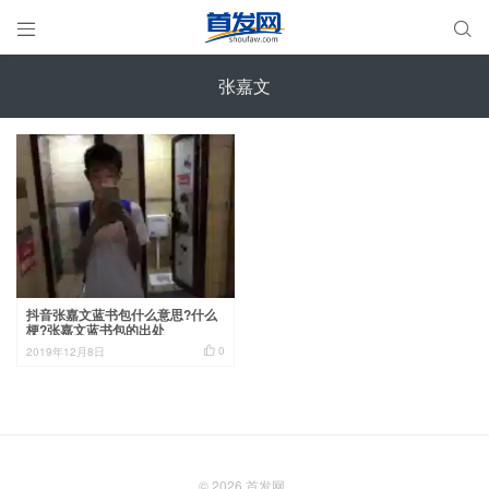


张嘉文
抖音张嘉文蓝书包什么意思?什么
梗?张嘉文蓝书包的出处

0
2019年12月8日
© 2026
首发网